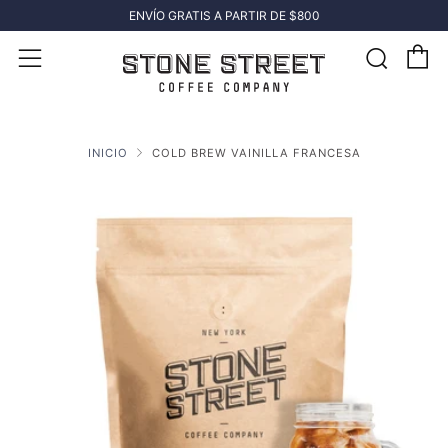
ENVÍO GRATIS A PARTIR DE $800
C
Busc
Menú
INICIO
COLD BREW VAINILLA FRANCESA