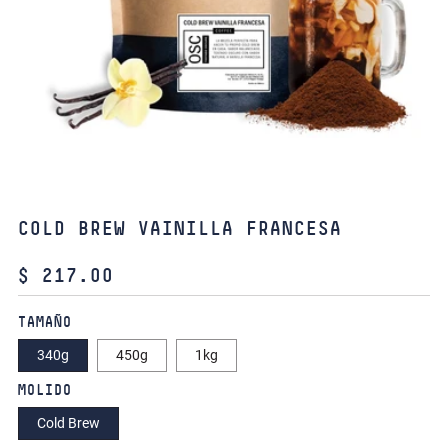
COLD BREW VAINILLA FRANCESA
PRECIO
$ 217.00
HABITUAL
TAMAÑO
340g
450g
1kg
MOLIDO
Cold Brew