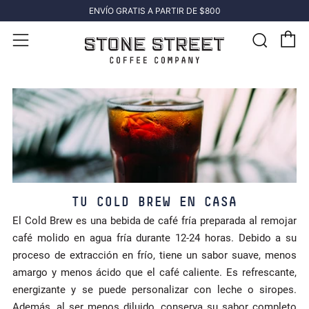
ENVÍO GRATIS A PARTIR DE $800
C
Busc
Menú
TU COLD BREW EN CASA
El Cold Brew es una bebida de café fría preparada al remojar
café molido en agua fría durante 12-24 horas. Debido a su
proceso de extracción en frío, tiene un sabor suave, menos
amargo y menos ácido que el café caliente. Es refrescante,
energizante y se puede personalizar con leche o siropes.
Además, al ser menos diluido, conserva su sabor completo