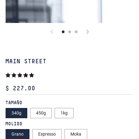
MAIN STREET
PRECIO
$ 227.00
HABITUAL
TAMAÑO
340g
450g
1kg
MOLIDO
Grano
Espresso
Moka