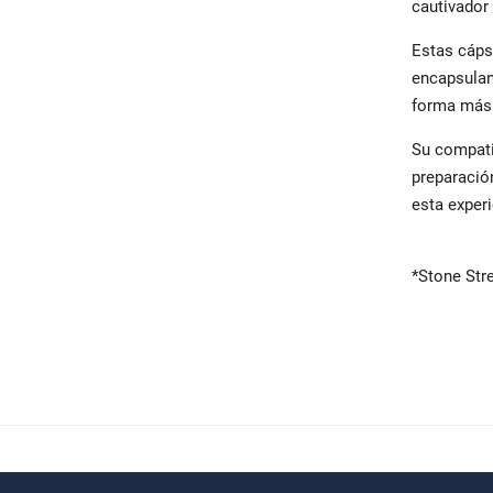
cautivador
Estas cáps
encapsulan
forma más 
Su compati
preparació
esta exper
*Stone Str