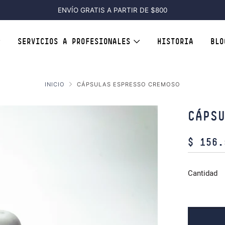
ENVÍO GRATIS A PARTIR DE $800
SERVICIOS A PROFESIONALES
HISTORIA
BLO
INICIO
CÁPSULAS ESPRESSO CREMOSO
CÁPS
PRECIO
$ 156.
HABITU
Cantidad