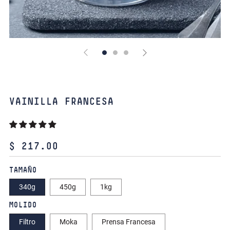
VAINILLA FRANCESA
PRECIO
$ 217.00
HABITUAL
TAMAÑO
340g
450g
1kg
MOLIDO
Filtro
Moka
Prensa Francesa